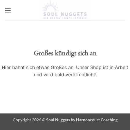
Zum
Inhalt
springen
Zum
Inhalt
springen
Großes kündigt sich an
Hier bahnt sich etwas Großes an! Unser Shop ist in Arbeit
und wird bald veröffentlicht!
Copyright 2026 ©
Soul Nuggets by Harnoncourt Coaching